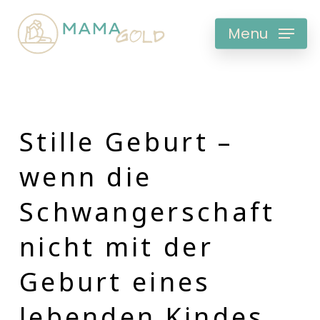
Skip
to
Menu
main
content
Stille Geburt –
wenn die
Schwangerschaft
nicht mit der
Geburt eines
lebenden Kindes