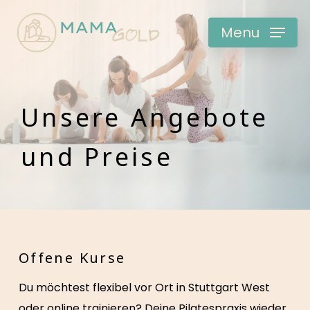
Skip
to
Menu
main
content
Unsere Angebote
und Preise
Offene Kurse
Du möchtest flexibel vor Ort in Stuttgart West
oder online trainieren? Deine Pilatespraxis wieder