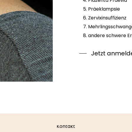
Plazenta Praevia
Präeklampsie
Zervixinsuffizienz
Mehrlingsschwange
andere schwere E
Jetzt anmeld
Kontakt