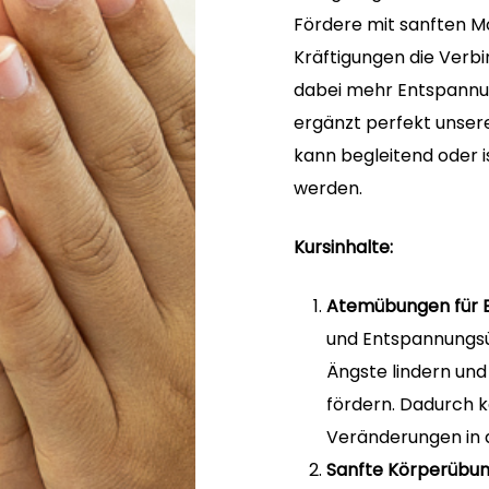
Fördere mit sanften M
Kräftigungen die Verb
dabei mehr Entspannun
ergänzt perfekt unser
kann begleitend oder i
werden.
Kursinhalte:
Atemübungen für 
und Entspannungsü
Ängste lindern und
fördern. Dadurch k
Veränderungen in d
Sanfte Körperübu