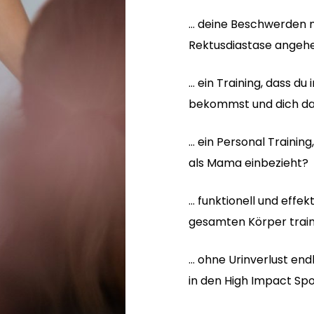
… deine Beschwerden 
Rektusdiastase angeh
… ein Training, dass du
bekommst und dich daf
… ein Personal Training
als Mama einbezieht?
… funktionell und effe
gesamten Körper train
… ohne Urinverlust end
in den High Impact Sp