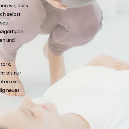
en wir, dass
ch selbst
ives
nzigartigen
hen und
stark,
hr als nur
eten eine
lig neues