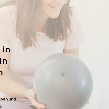
in
in
m
aben und
en