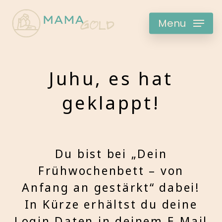
Skip
to
Menu
main
content
Juhu, es hat
geklappt!
Du bist bei „Dein
Frühwochenbett – von
Anfang an gestärkt“ dabei!
In Kürze erhältst du deine
Login Daten in deinem E-Mail